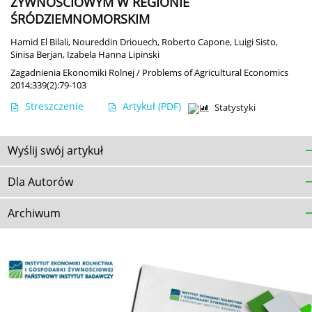
ŻYWNOŚCIOWYM W REGIONIE
ŚRÓDZIEMNOMORSKIM
Hamid El Bilali
,
Noureddin Driouech
,
Roberto Capone
,
Luigi Sisto
,
Sinisa Berjan
,
Izabela Hanna Lipinski
Zagadnienia Ekonomiki Rolnej / Problems of Agricultural Economics
2014;339(2):79-103
Streszczenie
Artykuł
(PDF)
Statystyki
Wyślij swój artykuł
Dla Autorów
Archiwum