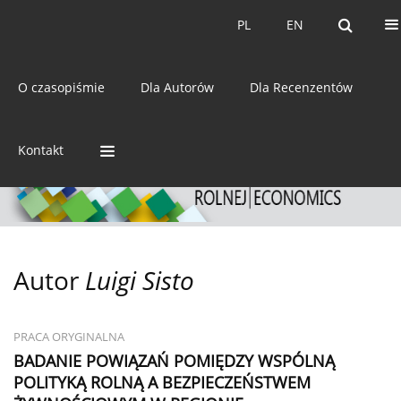
Bieżący numer
Archiwum
PL
EN
PL
EN
eISSN:
2392-3458
O czasopiśmie
Dla Autorów
Dla Recenzentów
ISSN:
0044-1600
Kontakt
Autor
Luigi Sisto
PRACA ORYGINALNA
BADANIE POWIĄZAŃ POMIĘDZY WSPÓLNĄ
POLITYKĄ ROLNĄ A BEZPIECZEŃSTWEM