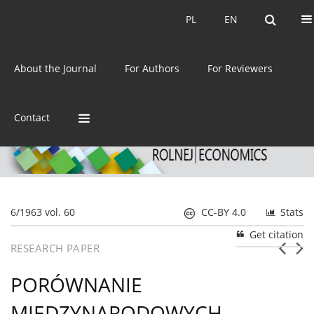
Current issue
Archive
PL
EN
PL
EN
eISSN:
2392-3458
About the Journal
For Authors
For Reviewers
ISSN:
0044-1600
Contact
6/1963 vol. 60
CC-BY 4.0
Stats
Get citation
RESEARCH PAPER
PORÓWNANIE
MIĘDZYNARODOWYCH