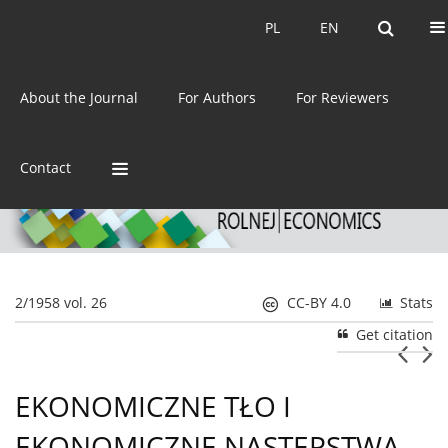
Current issue
Archive
PL
EN
PL
EN
eISSN:
2392-3458
About the Journal
For Authors
For Reviewers
ISSN:
0044-1600
Contact
2/1958 vol. 26
CC-BY 4.0
Stats
Get citation
EKONOMICZNE TŁO I
EKONOMICZNE NASTĘPSTWA