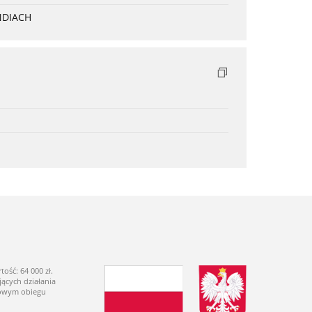
NDIACH
ść: 64 000 zł.
ących działania
dowym obiegu