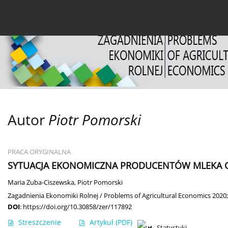
Bieżący numer
Archiwum
O czasopiśmie
Dl
Autor
Piotr Pomorski
PRACA ORYGINALNA
SYTUACJA EKONOMICZNA PRODUCENTÓW MLEKA OR
Maria Zuba-Ciszewska
,
Piotr Pomorski
Zagadnienia Ekonomiki Rolnej / Problems of Agricultural Economics 2020;
DOI
:
https://doi.org/10.30858/zer/117892
Streszczenie
Artykuł
(PDF)
Statystyki