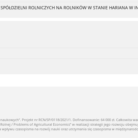
PÓŁDZIELNI ROLNICZYCH NA ROLNIKÓW W STANIE HARIANA W I
owych”. Projekt nr RCN/SP/0118/2021/1. Dofinansowanie: 64 000 zł. Całkowita warto
ej / Problems of Agricultural Economics” w realizacji strategii jego rozwoju obejmuj
nia wpływu czasopisma na rozwój nauki oraz utrzymania się czasopisma w międzynaro