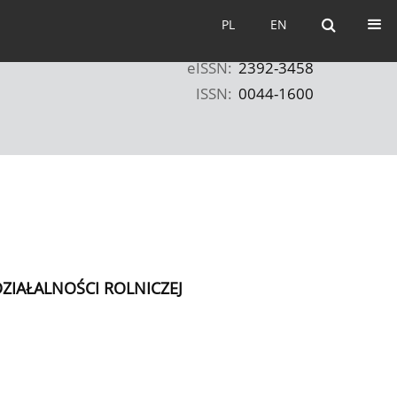
PL
EN
PL
EN
eISSN:
2392-3458
ISSN:
0044-1600
IAŁALNOŚCI ROLNICZEJ