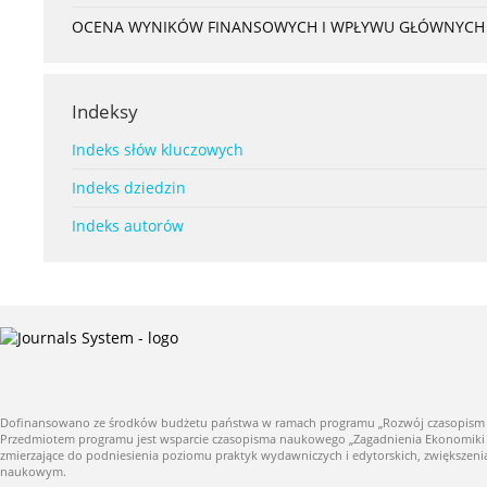
OCENA WYNIKÓW FINANSOWYCH I WPŁYWU GŁÓWNYCH S
Indeksy
Indeks słów kluczowych
Indeks dziedzin
Indeks autorów
Dofinansowano ze środków budżetu państwa w ramach programu „Rozwój czasopism nauk
Przedmiotem programu jest wsparcie czasopisma naukowego „Zagadnienia Ekonomiki Roln
zmierzające do podniesienia poziomu praktyk wydawniczych i edytorskich, zwiększe
naukowym.