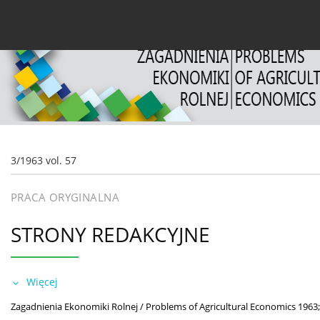
Bieżący numer
Archiwum
O czasopiśmie
Dl
3/1963 vol. 57
PRACA ORYGINALNA
STRONY REDAKCYJNE
Więcej
Zagadnienia Ekonomiki Rolnej / Problems of Agricultural Economics 1963;