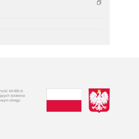
ść: 64 000 zł.
ących działania
dowym obiegu