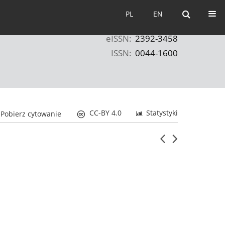
PL
EN
PL
EN
eISSN:
2392-3458
ISSN:
0044-1600
CC-BY 4.0
Statystyki
Pobierz cytowanie