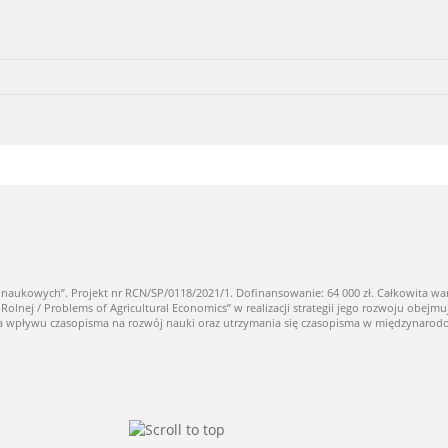
owych”. Projekt nr RCN/SP/0118/2021/1. Dofinansowanie: 64 000 zł. Całkowita warto
ej / Problems of Agricultural Economics” w realizacji strategii jego rozwoju obejmuj
nia wpływu czasopisma na rozwój nauki oraz utrzymania się czasopisma w międzynaro