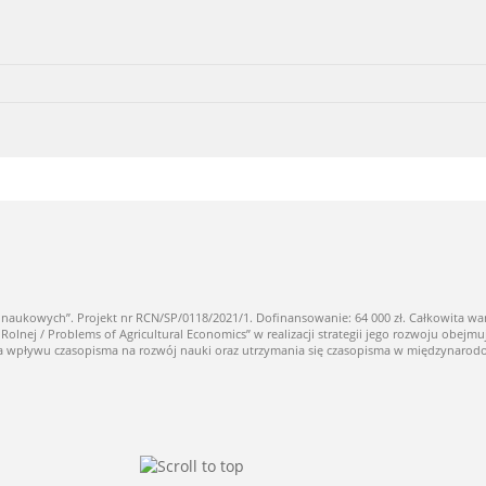
owych”. Projekt nr RCN/SP/0118/2021/1. Dofinansowanie: 64 000 zł. Całkowita warto
ej / Problems of Agricultural Economics” w realizacji strategii jego rozwoju obejmuj
nia wpływu czasopisma na rozwój nauki oraz utrzymania się czasopisma w międzynaro