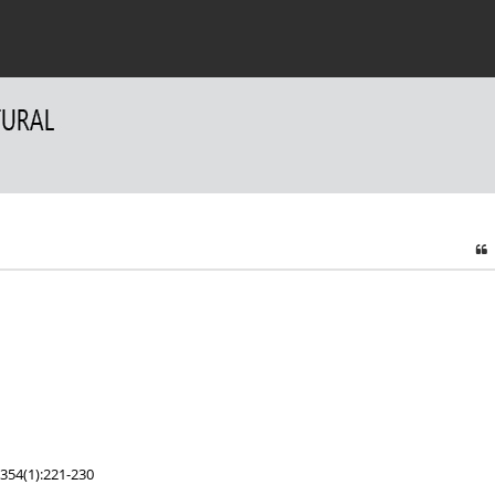
a Autorów
Dla Recenzentów
Kontakt
354(1):221-230