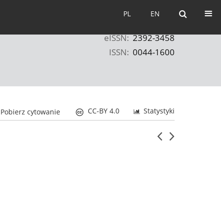
PL
EN
PL
EN
eISSN:
2392-3458
ISSN:
0044-1600
CC-BY 4.0
Statystyki
Pobierz cytowanie